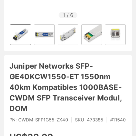
1
/
6
Juniper Networks SFP-
GE40KCW1550-ET 1550nm
40km Kompatibles 1000BASE-
CWDM SFP Transceiver Modul,
DOM
PN:
CWDM-SFP1G55-ZX40
|
SKU:
473385
|
#
11540