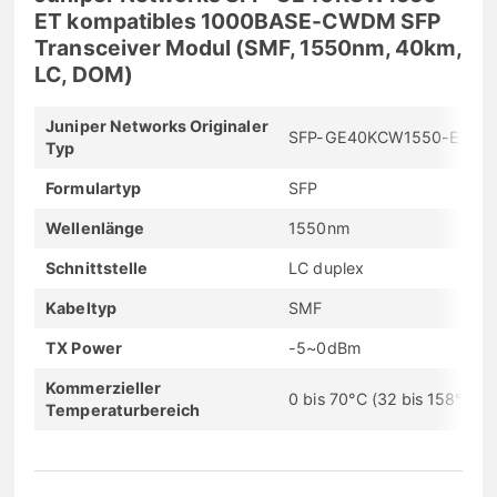
ET kompatibles 1000BASE-CWDM SFP
Transceiver Modul (SMF, 1550nm, 40km,
LC, DOM)
Juniper Networks Originaler
SFP-GE40KCW1550-ET
Typ
Formulartyp
SFP
Wellenlänge
1550nm
Schnittstelle
LC duplex
Kabeltyp
SMF
TX Power
-5~0dBm
Kommerzieller
0 bis 70°C (32 bis 158°F)
Temperaturbereich