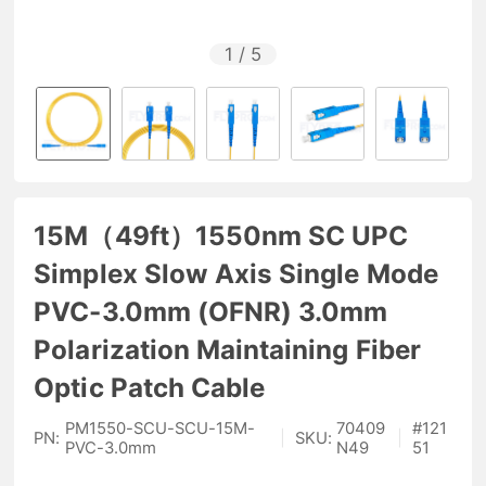
1
/
5
15M（49ft）1550nm SC UPC
Simplex Slow Axis Single Mode
PVC-3.0mm (OFNR) 3.0mm
Polarization Maintaining Fiber
Optic Patch Cable
PM1550-SCU-SCU-15M-
70409
#
121
PN:
|
SKU:
|
PVC-3.0mm
N49
51