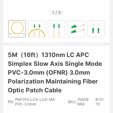
1
/
5
5M（16ft）1310nm LC APC
Simplex Slow Axis Single Mode
PVC-3.0mm (OFNR) 3.0mm
Polarization Maintaining Fiber
Optic Patch Cable
PM1310-LCA-LCA-5M-
70409
#
121
PN:
|
SKU:
|
PVC-3.0mm
N84
70