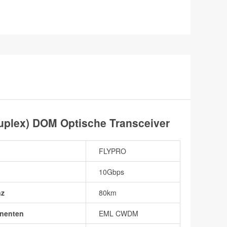
lex) DOM Optische Transceiver
FLYPRO
10Gbps
nz
80km
nenten
EML CWDM