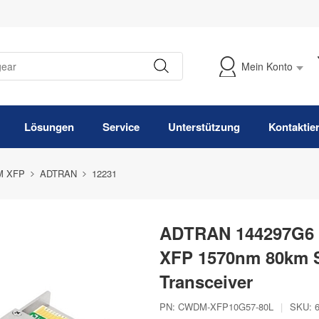
Mein Konto
Meine Bestellung verfolgen
Lösungen
Service
Unterstützung
Kontaktie
 XFP
ADTRAN
12231
ADTRAN 144297G6 
XFP 1570nm 80km 
Transceiver
PN:
CWDM-XFP10G57-80L
|
SKU: