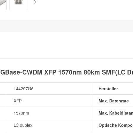
GBase-CWDM XFP 1570nm 80km SMF(LC Dup
144297G6
Hersteller
XFP
Max. Datenrate
1570nm
Max. Kabeldista
LC duplex
Optische Kompo