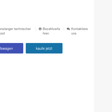
nslanger technischer
|
Bezahlverfa
|
Kontaktiere
port
hren
uns
ufswagen
kaufe jetzt