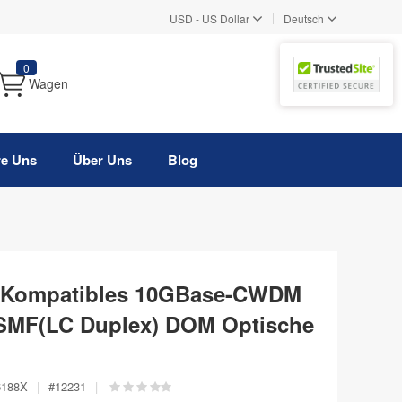
|
USD
-
US Dollar
Deutsch
0
Wagen
re Uns
Über Uns
Blog
Kompatibles 10GBase-CWDM
SMF(LC Duplex) DOM Optische
6188X
|
#
12231
|