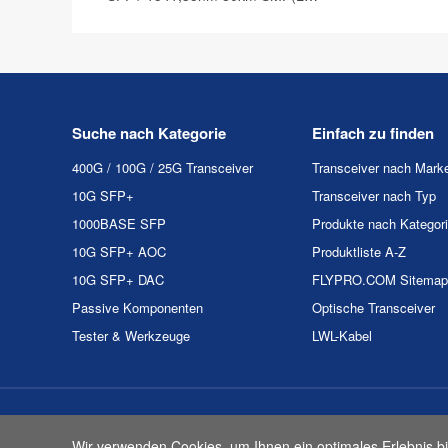
Duplex) DOM Optische
Transceiver
Suche nach Kategorie
Einfach zu finden
400G / 100G / 25G Transceiver
Transceiver nach Mark
10G SFP+
Transceiver nach Typ
1000BASE SFP
Produkte nach Kategor
10G SFP+ AOC
Produktliste A-Z
10G SFP+ DAC
FLYPRO.COM Sitemap
Passive Komponenten
Optische Transceiver
Tester & Werkzeuge
LWL-Kabel
Urheberrecht & Kopie 2
Wir verwenden Cookies, um Ihnen ein optimales Erlebnis bi