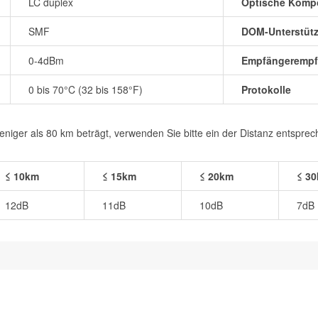
LC duplex
Optische Komp
SMF
DOM-Unterstüt
0-4dBm
Empfängerempfi
0 bis 70°C (32 bis 158°F)
Protokolle
iger als 80 km beträgt, verwenden Sie bitte ein der Distanz entspre
≤ 10km
≤ 15km
≤ 20km
≤ 3
12dB
11dB
10dB
7dB