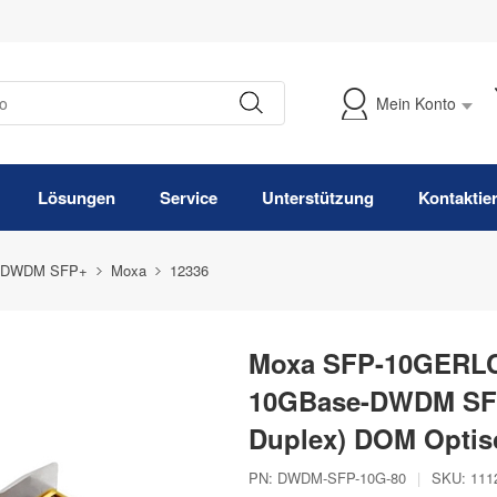
Mein Konto
Meine Bestellung verfolgen
Lösungen
Service
Unterstützung
Kontaktie
 DWDM SFP+
Moxa
12336
Moxa SFP-10GERLC
10GBase-DWDM SFP
Duplex) DOM Optis
PN:
DWDM-SFP-10G-80
|
SKU:
111