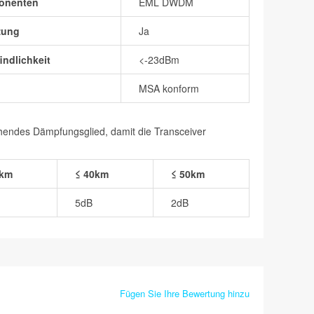
onenten
EML DWDM
zung
Ja
ndlichkeit
<-23dBm
MSA konform
chendes Dämpfungsglied, damit die Transceiver
0km
≤ 40km
≤ 50km
5dB
2dB
Fügen Sie Ihre Bewertung hinzu