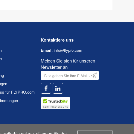
Kontaktiere uns
m
Email:
info@flypro.com
n
Melden Sie sich für unseren
Newsletter an
ung
ngen
uss für FLYPRO.com
timmungen
n
|
Nutzungsbedingungen
e weiterhin nutzen, stimmen Sie der