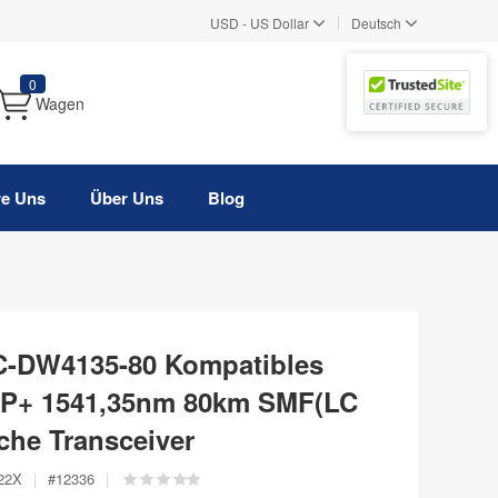
|
USD
-
US Dollar
Deutsch
0
Wagen
re Uns
Über Uns
Blog
-DW4135-80 Kompatibles
+ 1541,35nm 80km SMF(LC
che Transceiver
22X
|
#
12336
|