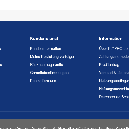
Kundendienst
Information
e
Kundeninformation
Über FLYPRO.co
Meine Bestellung verfolgen
Zahlungsmethode
ie
Rücknahmegarantie
Kreditantrag
Garantiebestimmungen
Versand & Liefer
Kontaktiere uns
Nutzungsbedingu
Haftungsausschl
Datenschutz-Bes
026 FLYPRO.com. Alle Rechte vorbehalten.
Datenschutz-Bestimmunge
eten zu können. Wenn Sie auf „Akzeptieren“ klicken oder diese Websit