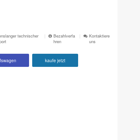
nslanger technischer
|
Bezahlverfa
|
Kontaktiere
port
hren
uns
ufswagen
kaufe jetzt