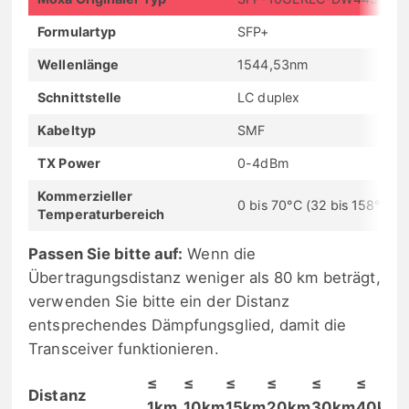
Formulartyp
SFP+
Wellenlänge
1544,53nm
Schnittstelle
LC duplex
Kabeltyp
SMF
TX Power
0-4dBm
Kommerzieller
0 bis 70°C (32 bis 158°F)
Temperaturbereich
Passen Sie bitte auf:
Wenn die
Übertragungsdistanz weniger als 80 km beträgt,
verwenden Sie bitte ein der Distanz
entsprechendes Dämpfungsglied, damit die
Transceiver funktionieren.
≤
≤
≤
≤
≤
≤
Distanz
1km
10km
15km
20km
30km
40km