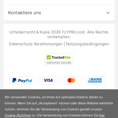
Kontaktiere uns
Urheberrecht & Kopie 2026 FLYPRO.com. Alle Rechte
vorbehalten.
Datenschutz-Bestimmungen
|
Nutzungsbedingungen
Wir verwenden Cookies, um Ihnen ein optimales Erlebnis bieten zu
können. Wenn Sie auf „Akzeptieren“ klicken oder diese Website weiterhin
nutzen, stimmen Sie der Verwendung von Cookies gemäß unserer
US$175,99
Cookie-Richtlinie
zu. Die Verwendung von Cookies können Sie
hier