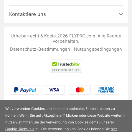
Kontaktiere uns
Urheberrecht & Kopie 2026 FLYPRO.com. Alle Rechte
vorbehalten.
Datenschutz-Bestimmungen
|
Nutzungsbedingungen
Wir verwenden Cookies, um Ihnen ein optimales Erlebnis bieten zu
können. Wenn Sie auf „Akzeptieren“ klicken oder diese Website weiterhin
nutzen, stimmen Sie der Verwendung von Cookies gemäß unserer
US$175,99
Cookie-Richtlinie
zu. Die Verwendung von Cookies können Sie
hier