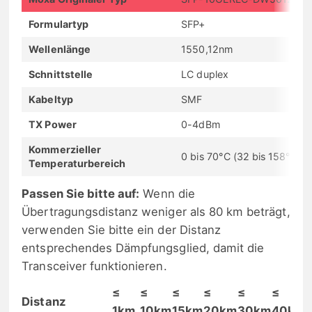
Formulartyp
SFP+
Wellenlänge
1550,12nm
Schnittstelle
LC duplex
Kabeltyp
SMF
TX Power
0-4dBm
Kommerzieller
0 bis 70°C (32 bis 158°F)
Temperaturbereich
Passen Sie bitte auf:
Wenn die
Übertragungsdistanz weniger als 80 km beträgt,
verwenden Sie bitte ein der Distanz
entsprechendes Dämpfungsglied, damit die
Transceiver funktionieren.
≤
≤
≤
≤
≤
≤
Distanz
1km
10km
15km
20km
30km
40km