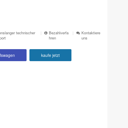
nslanger technischer
|
Bezahlverfa
|
Kontaktiere
port
hren
uns
ufswagen
kaufe jetzt