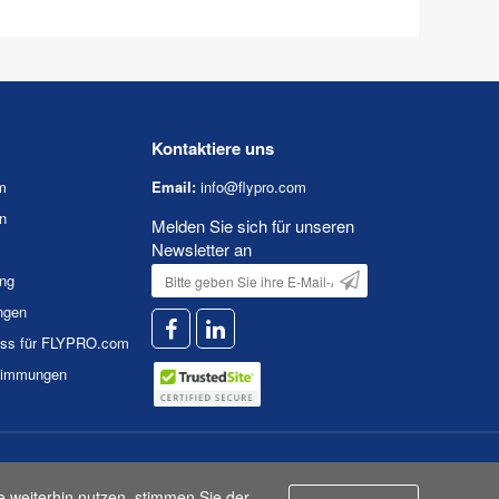
Kontaktiere uns
m
Email:
info@flypro.com
n
Melden Sie sich für unseren
Newsletter an
ung
ngen
uss für FLYPRO.com
timmungen
n
|
Nutzungsbedingungen
e weiterhin nutzen, stimmen Sie der