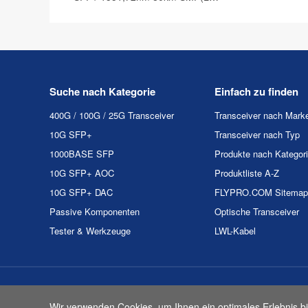
Duplex) DOM Optische
Transceiver
Suche nach Kategorie
Einfach zu finden
400G / 100G / 25G Transceiver
Transceiver nach Mark
10G SFP+
Transceiver nach Typ
1000BASE SFP
Produkte nach Kategor
10G SFP+ AOC
Produktliste A-Z
10G SFP+ DAC
FLYPRO.COM Sitemap
Passive Komponenten
Optische Transceiver
Tester & Werkzeuge
LWL-Kabel
Urheberrecht & Kopie 2
Wir verwenden Cookies, um Ihnen ein optimales Erlebnis bi