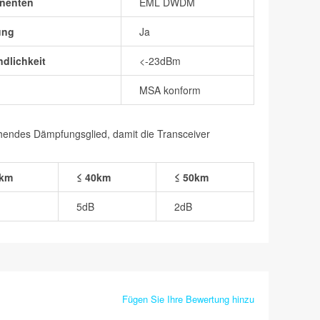
nenten
EML DWDM
ung
Ja
dlichkeit
<-23dBm
MSA konform
chendes Dämpfungsglied, damit die Transceiver
0km
≤ 40km
≤ 50km
5dB
2dB
Fügen Sie Ihre Bewertung hinzu