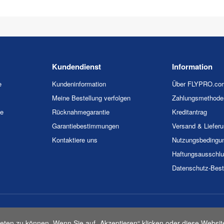
Kundendienst
Information
e
Kundeninformation
Über FLYPRO.co
Meine Bestellung verfolgen
Zahlungsmethode
ie
Rücknahmegarantie
Kreditantrag
Garantiebestimmungen
Versand & Liefer
Kontaktiere uns
Nutzungsbedingu
Haftungsausschl
Datenschutz-Bes
026 FLYPRO.com. Alle Rechte vorbehalten.
Datenschutz-Bestimmunge
eten zu können. Wenn Sie auf „Akzeptieren“ klicken oder diese Websit