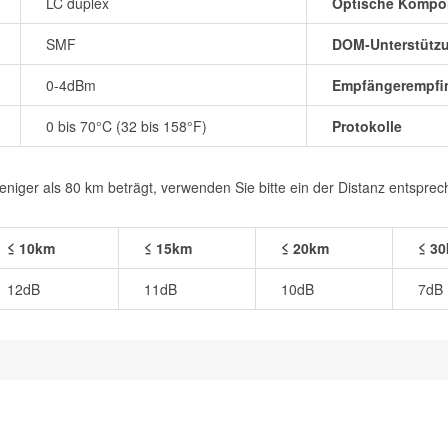
LC duplex
Optische Kompo
SMF
DOM-Unterstütz
0-4dBm
Empfängerempfin
0 bis 70°C (32 bis 158°F)
Protokolle
iger als 80 km beträgt, verwenden Sie bitte ein der Distanz entspre
≤ 10km
≤ 15km
≤ 20km
≤ 3
12dB
11dB
10dB
7dB