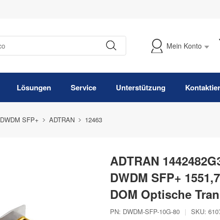
Mein Konto
Meine Bestellung verfolgen
Lösungen
Service
Unterstützung
Kontaktie
 DWDM SFP+
ADTRAN
12463
ADTRAN 1442482G3
DWDM SFP+ 1551,7
DOM Optische Tran
PN:
DWDM-SFP-10G-80
|
SKU:
610