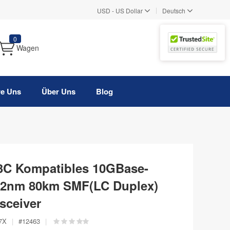
|
USD
-
US Dollar
Deutsch
0
Wagen
re Uns
Über Uns
Blog
C Kompatibles 10GBase-
2nm 80km SMF(LC Duplex)
sceiver
7X
|
#
12463
|