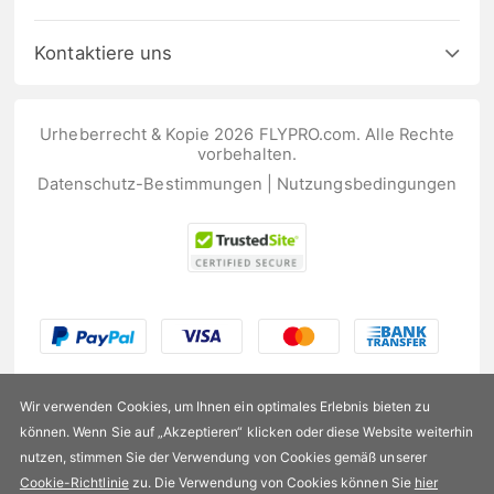
Kontaktiere uns
Urheberrecht & Kopie 2026 FLYPRO.com. Alle Rechte
vorbehalten.
Datenschutz-Bestimmungen
|
Nutzungsbedingungen
Wir verwenden Cookies, um Ihnen ein optimales Erlebnis bieten zu
können. Wenn Sie auf „Akzeptieren“ klicken oder diese Website weiterhin
nutzen, stimmen Sie der Verwendung von Cookies gemäß unserer
US$175,99
Cookie-Richtlinie
zu. Die Verwendung von Cookies können Sie
hier