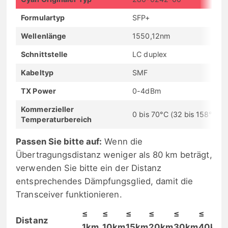
Formulartyp
SFP+
Wellenlänge
1550,12nm
Schnittstelle
LC duplex
Kabeltyp
SMF
TX Power
0-4dBm
Kommerzieller
0 bis 70°C (32 bis 158°F)
Temperaturbereich
Passen Sie bitte auf:
Wenn die
Übertragungsdistanz weniger als 80 km beträgt,
verwenden Sie bitte ein der Distanz
entsprechendes Dämpfungsglied, damit die
Transceiver funktionieren.
≤
≤
≤
≤
≤
≤
Distanz
1km
10km
15km
20km
30km
40km