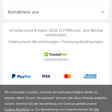
Kontaktiere uns
Urheberrecht & Kopie 2026 FLYPRO.com. Alle Rechte
vorbehalten.
Datenschutz-Bestimmungen
|
Nutzungsbedingungen
Wir verwenden Cookies, um Ihnen ein optimales Erlebnis bieten zu
können. Wenn Sie auf „Akzeptieren“ klicken oder diese Website weiterhin
nutzen, stimmen Sie der Verwendung von Cookies gemäß unserer
US$175,99
Cookie-Richtlinie
zu. Die Verwendung von Cookies können Sie
hier