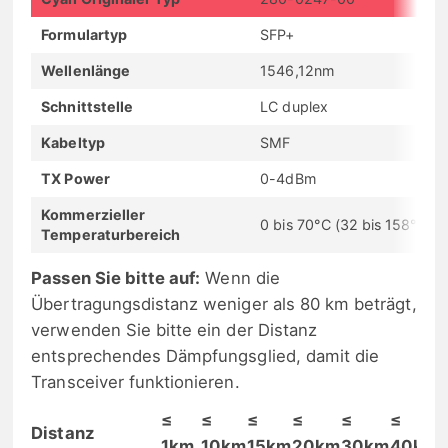
Formulartyp
SFP+
Wellenlänge
1546,12nm
Schnittstelle
LC duplex
Kabeltyp
SMF
TX Power
0-4dBm
Kommerzieller
0 bis 70°C (32 bis 158°F)
Temperaturbereich
Passen Sie bitte auf:
Wenn die
Übertragungsdistanz weniger als 80 km beträgt,
verwenden Sie bitte ein der Distanz
entsprechendes Dämpfungsglied, damit die
Transceiver funktionieren.
≤
≤
≤
≤
≤
≤
Distanz
1km
10km
15km
20km
30km
40km