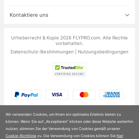
Kontaktiere uns
Urheberrecht & Kopie 2026 FLYPRO.com. Alle Rechte
vorbehalten.
Datenschutz-Bestimmungen
|
Nutzungsbedingungen
Wir verwenden Cookies, um Ihnen ein optimales Erlebnis bieten zu
können. Wenn Sie auf „Akzeptieren“ klicken oder diese Website weiterhin
nutzen, stimmen Sie der Verwendung von Cookies gemäß unserer
US$175,99
Cookie-Richtlinie
zu. Die Verwendung von Cookies können Sie
hier