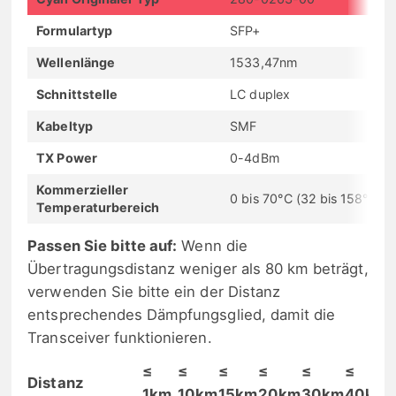
Formulartyp
SFP+
Wellenlänge
1533,47nm
Schnittstelle
LC duplex
Kabeltyp
SMF
TX Power
0-4dBm
Kommerzieller
0 bis 70°C (32 bis 158°F)
Temperaturbereich
Passen Sie bitte auf:
Wenn die
Übertragungsdistanz weniger als 80 km beträgt,
verwenden Sie bitte ein der Distanz
entsprechendes Dämpfungsglied, damit die
Transceiver funktionieren.
≤
≤
≤
≤
≤
≤
Distanz
1km
10km
15km
20km
30km
40km