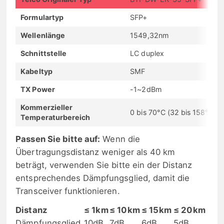
Formulartyp
SFP+
Wellenlänge
1549,32nm
Schnittstelle
LC duplex
Kabeltyp
SMF
TX Power
-1~2dBm
Kommerzieller
0 bis 70°C (32 bis 158°F)
Temperaturbereich
Passen Sie bitte auf:
Wenn die
Übertragungsdistanz weniger als 40 km
beträgt, verwenden Sie bitte ein der Distanz
entsprechendes Dämpfungsglied, damit die
Transceiver funktionieren.
Distanz
≤ 1km
≤ 10km
≤ 15km
≤ 20km
Dämpfungsglied
10dB
7dB
6dB
5dB