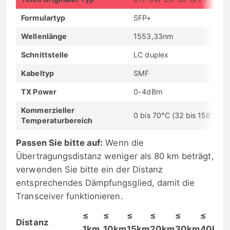
Formulartyp
SFP+
Wellenlänge
1553,33nm
Schnittstelle
LC duplex
Kabeltyp
SMF
TX Power
0-4dBm
Kommerzieller
0 bis 70°C (32 bis 158°F)
Temperaturbereich
Passen Sie bitte auf:
Wenn die
Übertragungsdistanz weniger als 80 km beträgt,
verwenden Sie bitte ein der Distanz
entsprechendes Dämpfungsglied, damit die
Transceiver funktionieren.
≤
≤
≤
≤
≤
≤
Distanz
1km
10km
15km
20km
30km
40km