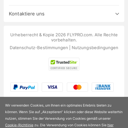
Kontaktiere uns
Urheberrecht & Kopie 2026 FLYPRO.com. Alle Rechte
vorbehalten.
Datenschutz-Bestimmungen
|
Nutzungsbedingungen
Wir verwenden Cookies, um Ihnen ein optimales Erlebnis bieten zu
können. Wenn Sie auf „Akzeptieren“ klicken oder diese Website weiterhin
nutzen, stimmen Sie der Verwendung von Cookies gemäß unserer
US$175,99
Cookie-Richtlinie
zu. Die Verwendung von Cookies können Sie
hier