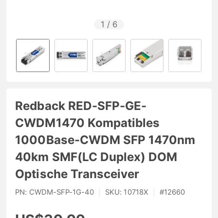
1
/
6
Redback RED-SFP-GE-
CWDM1470 Kompatibles
1000Base-CWDM SFP 1470nm
40km SMF(LC Duplex) DOM
Optische Transceiver
PN:
CWDM-SFP-1G-40
|
SKU:
10718X
|
#
12660