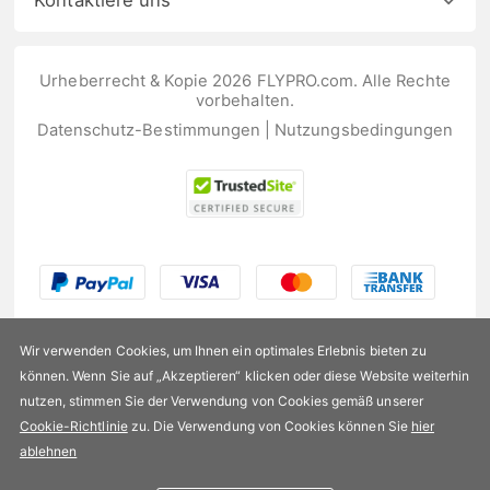
Kontaktiere uns
Urheberrecht & Kopie 2026 FLYPRO.com. Alle Rechte
vorbehalten.
Datenschutz-Bestimmungen
|
Nutzungsbedingungen
Wir verwenden Cookies, um Ihnen ein optimales Erlebnis bieten zu
können. Wenn Sie auf „Akzeptieren“ klicken oder diese Website weiterhin
nutzen, stimmen Sie der Verwendung von Cookies gemäß unserer
US$10,99
Cookie-Richtlinie
zu. Die Verwendung von Cookies können Sie
hier
ablehnen
Verfügbarkeit:
Auf Lager