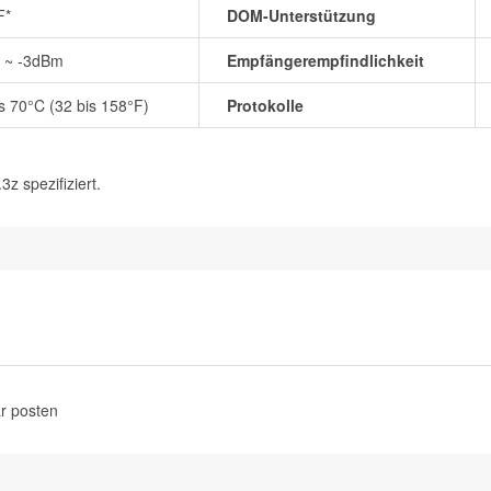
F*
DOM-Unterstützung
5 ~ -3dBm
Empfängerempfindlichkeit
is 70°C (32 bis 158°F)
Protokolle
 spezifiziert.
r posten