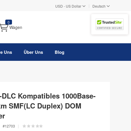
|
USD
-
US Dollar
Deutsch
0
Wagen
re Uns
Über Uns
Blog
X-DLC Kompatibles 1000Base-
km SMF(LC Duplex) DOM
er
#
12703
|