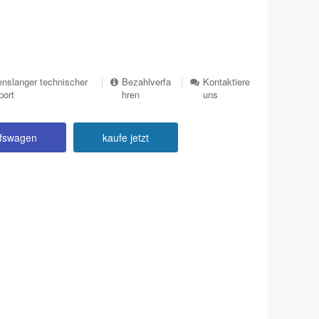
nslanger technischer
|
Bezahlverfa
|
Kontaktiere
port
hren
uns
ufswagen
kaufe jetzt