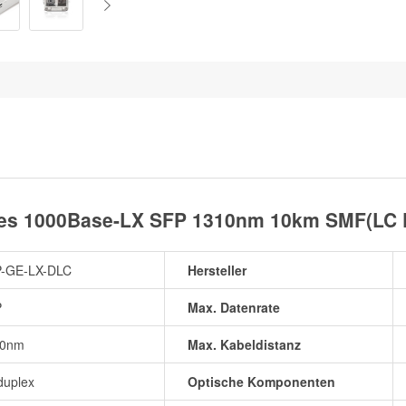
les 1000Base-LX SFP 1310nm 10km SMF(LC D
-GE-LX-DLC
Hersteller
P
Max. Datenrate
10nm
Max. Kabeldistanz
duplex
Optische Komponenten