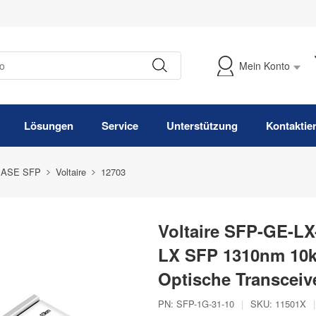
Mein Konto
Meine Bestellung verfolgen
Lösungen
Service
Unterstützung
Kontaktie
BASE SFP
Voltaire
12703
Voltaire SFP-GE-L
LX SFP 1310nm 10
Optische Transceiv
PN:
SFP-1G-31-10
|
SKU:
11501X
|