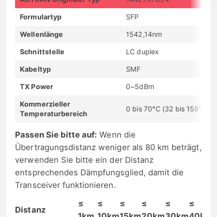
Formulartyp
SFP
Wellenlänge
1542,14nm
Schnittstelle
LC duplex
Kabeltyp
SMF
TX Power
0~5dBm
Kommerzieller
0 bis 70°C (32 bis 158°F)
Temperaturbereich
Passen Sie bitte auf:
Wenn die
Übertragungsdistanz weniger als 80 km beträgt,
verwenden Sie bitte ein der Distanz
entsprechendes Dämpfungsglied, damit die
Transceiver funktionieren.
≤
≤
≤
≤
≤
≤
Distanz
1km
10km
15km
20km
30km
40km