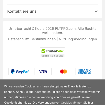
Kontaktiere uns
Urheberrecht & Kopie 2026 FLYPRO.com. Alle Rechte
vorbehalten.
Datenschutz-Bestimmungen
|
Nutzungsbedingungen
Wir verwenden Cookies, um Ihnen ein optimales Erlebnis bieten zu
können. Wenn Sie auf „Akzeptieren“ klicken oder diese Website weiterhin
nutzen, stimmen Sie der Verwendung von Cookies gemäß unserer
US$202,99
Cookie-Richtlinie
zu. Die Verwendung von Cookies können Sie
hier