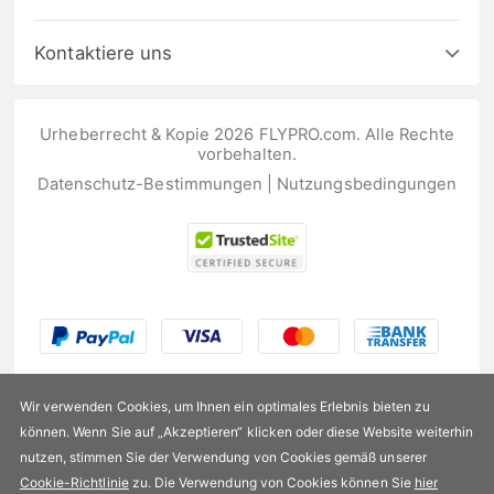
Kontaktiere uns
Urheberrecht & Kopie 2026 FLYPRO.com. Alle Rechte
vorbehalten.
Datenschutz-Bestimmungen
|
Nutzungsbedingungen
Wir verwenden Cookies, um Ihnen ein optimales Erlebnis bieten zu
können. Wenn Sie auf „Akzeptieren“ klicken oder diese Website weiterhin
nutzen, stimmen Sie der Verwendung von Cookies gemäß unserer
US$202,99
Cookie-Richtlinie
zu. Die Verwendung von Cookies können Sie
hier