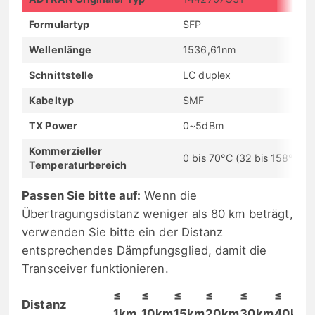
Formulartyp
SFP
Wellenlänge
1536,61nm
Schnittstelle
LC duplex
Kabeltyp
SMF
TX Power
0~5dBm
Kommerzieller
0 bis 70°C (32 bis 158°F)
Temperaturbereich
Passen Sie bitte auf:
Wenn die
Übertragungsdistanz weniger als 80 km beträgt,
verwenden Sie bitte ein der Distanz
entsprechendes Dämpfungsglied, damit die
Transceiver funktionieren.
≤
≤
≤
≤
≤
≤
Distanz
1km
10km
15km
20km
30km
40km