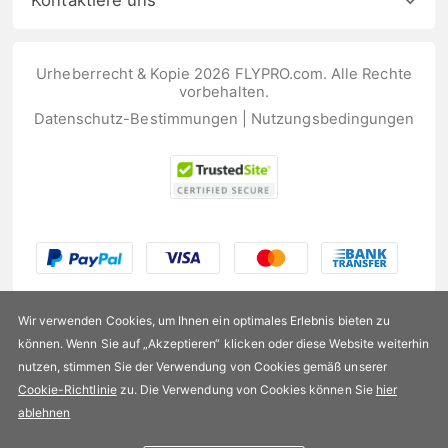
Kontaktiere uns
Urheberrecht & Kopie 2026 FLYPRO.com. Alle Rechte
vorbehalten.
Datenschutz-Bestimmungen
|
Nutzungsbedingungen
Wir verwenden Cookies, um Ihnen ein optimales Erlebnis bieten zu
können. Wenn Sie auf „Akzeptieren“ klicken oder diese Website weiterhin
nutzen, stimmen Sie der Verwendung von Cookies gemäß unserer
US$10,99
Cookie-Richtlinie
zu. Die Verwendung von Cookies können Sie
hier
ablehnen
Verfügbarkeit:
Auf Lager