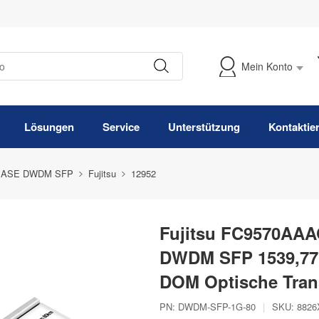
Mein Konto
Meine Bestellung verfolgen
Lösungen
Service
Unterstützung
Kontaktie
BASE DWDM SFP
Fujitsu
12952
Fujitsu FC9570AAA
DWDM SFP 1539,77
DOM Optische Tran
PN:
DWDM-SFP-1G-80
|
SKU:
8826