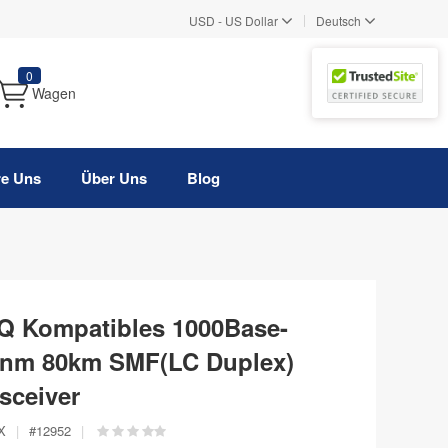
|
USD
-
US Dollar
Deutsch
0
Wagen
re Uns
Über Uns
Blog
Q Kompatibles 1000Base-
nm 80km SMF(LC Duplex)
sceiver
X
|
#
12952
|