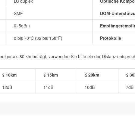
LC duplex
Optische Kompo
SMF
DOM-Unterstütz
0~5dBm
Empfängerempfin
0 bis 70°C (32 bis 158°F)
Protokolle
iger als 80 km beträgt, verwenden Sie bitte ein der Distanz entspre
≤ 10km
≤ 15km
≤ 20km
≤ 3
12dB
11dB
10dB
7dB