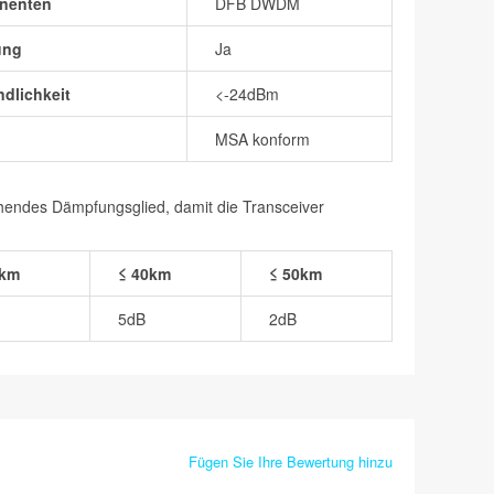
nenten
DFB DWDM
ung
Ja
dlichkeit
<-24dBm
MSA konform
chendes Dämpfungsglied, damit die Transceiver
0km
≤ 40km
≤ 50km
5dB
2dB
Fügen Sie Ihre Bewertung hinzu