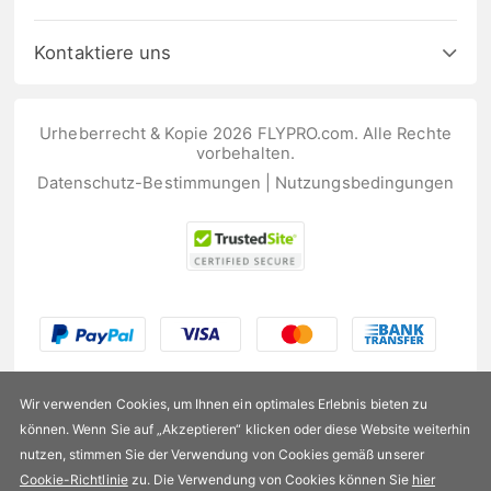
Kontaktiere uns
Urheberrecht & Kopie 2026 FLYPRO.com. Alle Rechte
vorbehalten.
Datenschutz-Bestimmungen
|
Nutzungsbedingungen
Wir verwenden Cookies, um Ihnen ein optimales Erlebnis bieten zu
können. Wenn Sie auf „Akzeptieren“ klicken oder diese Website weiterhin
nutzen, stimmen Sie der Verwendung von Cookies gemäß unserer
US$202,99
Cookie-Richtlinie
zu. Die Verwendung von Cookies können Sie
hier