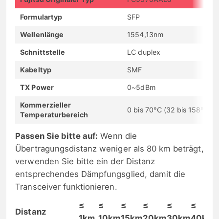
Formulartyp
SFP
Wellenlänge
1554,13nm
Schnittstelle
LC duplex
Kabeltyp
SMF
TX Power
0~5dBm
Kommerzieller
0 bis 70°C (32 bis 158°F)
Temperaturbereich
Passen Sie bitte auf:
Wenn die
Übertragungsdistanz weniger als 80 km beträgt,
verwenden Sie bitte ein der Distanz
entsprechendes Dämpfungsglied, damit die
Transceiver funktionieren.
≤
≤
≤
≤
≤
≤
Distanz
1km
10km
15km
20km
30km
40km