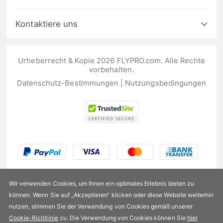
Kontaktiere uns
Urheberrecht & Kopie 2026 FLYPRO.com. Alle Rechte
vorbehalten.
Datenschutz-Bestimmungen
|
Nutzungsbedingungen
Wir verwenden Cookies, um Ihnen ein optimales Erlebnis bieten zu
können. Wenn Sie auf „Akzeptieren“ klicken oder diese Website weiterhin
nutzen, stimmen Sie der Verwendung von Cookies gemäß unserer
US$202,99
Cookie-Richtlinie
zu. Die Verwendung von Cookies können Sie
hier