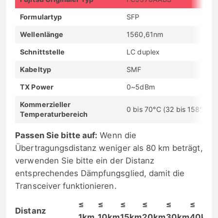
Formulartyp
SFP
Wellenlänge
1560,61nm
Schnittstelle
LC duplex
Kabeltyp
SMF
TX Power
0~5dBm
Kommerzieller
0 bis 70°C (32 bis 158°F)
Temperaturbereich
Passen Sie bitte auf:
Wenn die
Übertragungsdistanz weniger als 80 km beträgt,
verwenden Sie bitte ein der Distanz
entsprechendes Dämpfungsglied, damit die
Transceiver funktionieren.
≤
≤
≤
≤
≤
≤
Distanz
1km
10km
15km
20km
30km
40km