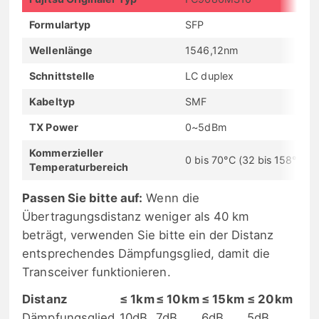
Formulartyp
SFP
Wellenlänge
1546,12nm
Schnittstelle
LC duplex
Kabeltyp
SMF
TX Power
0~5dBm
Kommerzieller
0 bis 70°C (32 bis 158°F)
Temperaturbereich
Passen Sie bitte auf:
Wenn die
Übertragungsdistanz weniger als 40 km
beträgt, verwenden Sie bitte ein der Distanz
entsprechendes Dämpfungsglied, damit die
Transceiver funktionieren.
Distanz
≤ 1km
≤ 10km
≤ 15km
≤ 20km
Dämpfungsglied
10dB
7dB
6dB
5dB