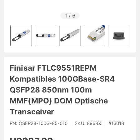
1
/
6
Finisar FTLC9551REPM
Kompatibles 100GBase-SR4
QSFP28 850nm 100m
MMF(MPO) DOM Optische
Transceiver
PN:
QSFP28-100G-85-010
|
SKU:
8968X
|
#
13018