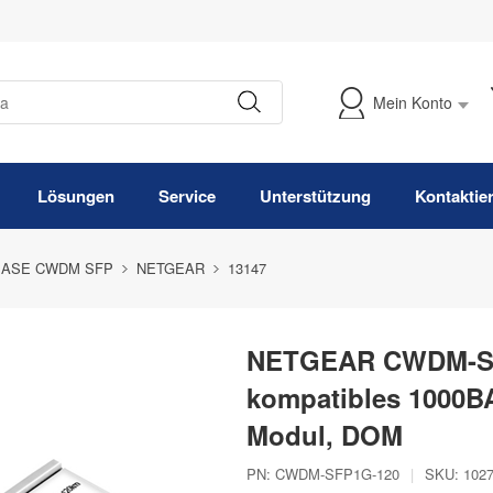
Mein Konto
Meine Bestellung verfolgen
Lösungen
Service
Unterstützung
Kontaktie
BASE CWDM SFP
NETGEAR
13147
NETGEAR CWDM-SF
kompatibles 1000
Modul, DOM
PN:
CWDM-SFP1G-120
|
SKU:
102