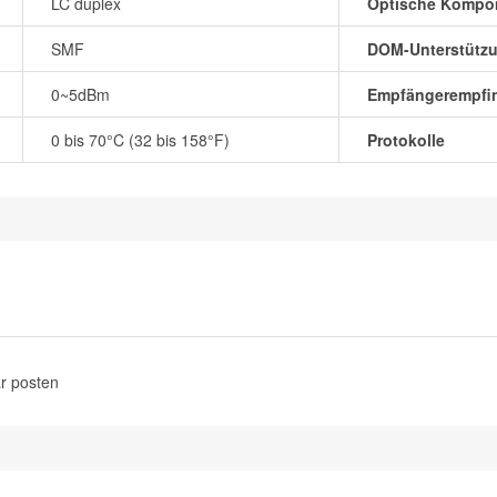
LC duplex
Optische Kompo
SMF
DOM-Unterstütz
0~5dBm
Empfängerempfin
0 bis 70°C (32 bis 158°F)
Protokolle
r posten