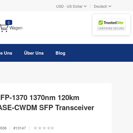
|
USD
-
US Dollar
Deutsch
0
Wagen
re Uns
Über Uns
Blog
P-1370 1370nm 120km
BASE-CWDM SFP Transceiver
7636
|
#
13147
|