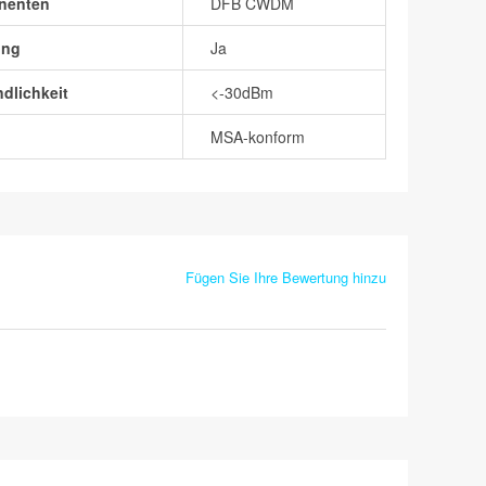
nenten
DFB CWDM
ung
Ja
dlichkeit
<-30dBm
MSA-konform
Fügen Sie Ihre Bewertung hinzu