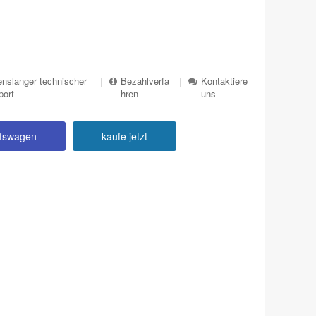
nslanger technischer
|
Bezahlverfa
|
Kontaktiere
port
hren
uns
ufswagen
kaufe jetzt