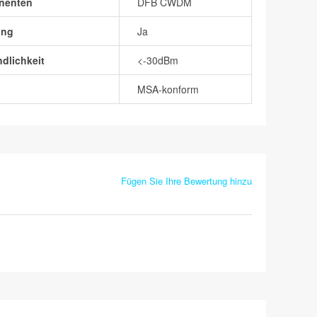
nenten
DFB CWDM
ung
Ja
dlichkeit
<-30dBm
MSA-konform
Fügen Sie Ihre Bewertung hinzu