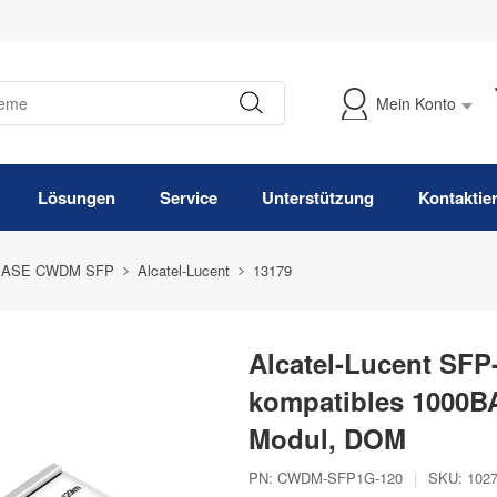
Mein Konto
Meine Bestellung verfolgen
Lösungen
Service
Unterstützung
Kontaktie
BASE CWDM SFP
Alcatel-Lucent
13179
Alcatel-Lucent SF
kompatibles 1000
Modul, DOM
PN:
CWDM-SFP1G-120
|
SKU:
102