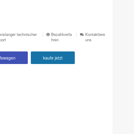
nslanger technischer
|
Bezahlverfa
|
Kontaktiere
port
hren
uns
ufswagen
kaufe jetzt