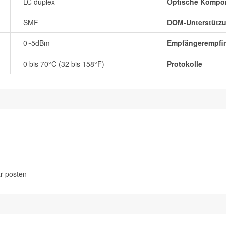
LC duplex
Optische Kompo
SMF
DOM-Unterstütz
0~5dBm
Empfängerempfin
0 bis 70°C (32 bis 158°F)
Protokolle
r posten