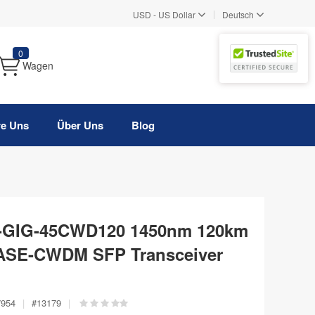
|
USD
-
US Dollar
Deutsch
0
Wagen
re Uns
Über Uns
Blog
P-GIG-45CWD120 1450nm 120km
BASE-CWDM SFP Transceiver
7954
|
#
13179
|