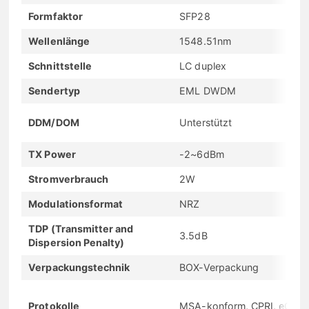
Formfaktor
SFP28
Wellenlänge
1548.51nm
Schnittstelle
LC duplex
Sendertyp
EML DWDM
DDM/DOM
Unterstützt
TX Power
-2~6dBm
Stromverbrauch
2W
Modulationsformat
NRZ
TDP (Transmitter and
3.5dB
Dispersion Penalty)
Verpackungstechnik
BOX-Verpackung
Protokolle
MSA-konform, CPRI, eCPRI