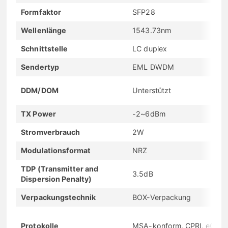
Formfaktor
SFP28
Wellenlänge
1543.73nm
Schnittstelle
LC duplex
Sendertyp
EML DWDM
DDM/DOM
Unterstützt
TX Power
-2~6dBm
Stromverbrauch
2W
Modulationsformat
NRZ
TDP (Transmitter and
3.5dB
Dispersion Penalty)
Verpackungstechnik
BOX-Verpackung
Protokolle
MSA-konform, CPRI, eCPRI