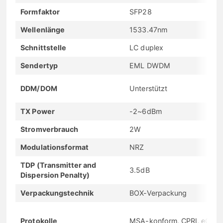
Formfaktor
SFP28
Wellenlänge
1533.47nm
Schnittstelle
LC duplex
Sendertyp
EML DWDM
DDM/DOM
Unterstützt
TX Power
-2~6dBm
Stromverbrauch
2W
Modulationsformat
NRZ
TDP (Transmitter and
3.5dB
Dispersion Penalty)
Verpackungstechnik
BOX-Verpackung
Protokolle
MSA-konform, CPRI, eCPRI