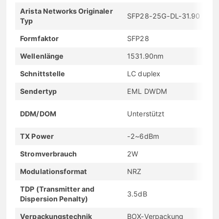
Arista Networks Originaler
SFP28-25G-DL-31.90
Typ
Formfaktor
SFP28
Wellenlänge
1531.90nm
Schnittstelle
LC duplex
Sendertyp
EML DWDM
DDM/DOM
Unterstützt
TX Power
-2~6dBm
Stromverbrauch
2W
Modulationsformat
NRZ
TDP (Transmitter and
3.5dB
Dispersion Penalty)
Verpackungstechnik
BOX-Verpackung