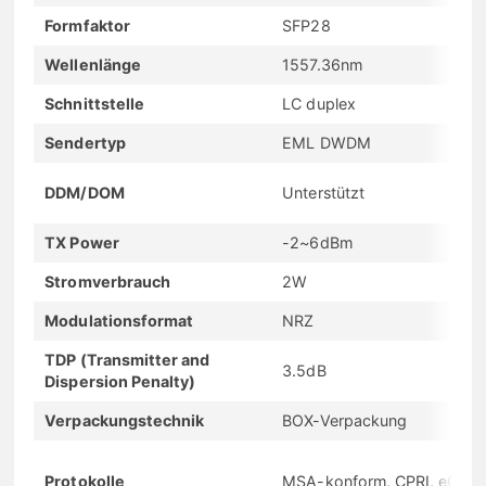
Formfaktor
SFP28
Wellenlänge
1557.36nm
Schnittstelle
LC duplex
Sendertyp
EML DWDM
DDM/DOM
Unterstützt
TX Power
-2~6dBm
Stromverbrauch
2W
Modulationsformat
NRZ
TDP (Transmitter and
3.5dB
Dispersion Penalty)
Verpackungstechnik
BOX-Verpackung
Protokolle
MSA-konform, CPRI, eCPRI