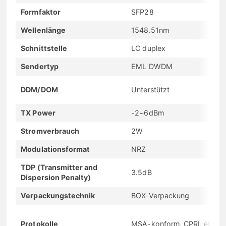
Formfaktor
SFP28
Wellenlänge
1548.51nm
Schnittstelle
LC duplex
Sendertyp
EML DWDM
DDM/DOM
Unterstützt
TX Power
-2~6dBm
Stromverbrauch
2W
Modulationsformat
NRZ
TDP (Transmitter and
3.5dB
Dispersion Penalty)
Verpackungstechnik
BOX-Verpackung
Protokolle
MSA-konform, CPRI, eCPRI