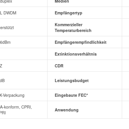
duplex
Medien
L DWDM
Empfängertyp
Kommerzieller
erstützt
Temperaturbereich
~6dBm
Empfängerempfindlichkeit
Extinktionsverhältnis
Z
CDR
5dB
Leistungsbudget
X-Verpackung
Eingebaute FEC*
A-konform, CPRI,
Anwendung
PRI