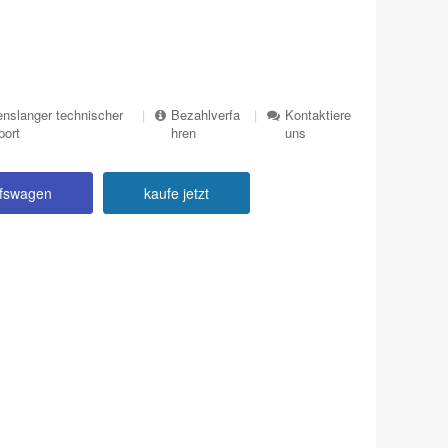
nslanger technischer
|
Bezahlverfa
|
Kontaktiere
port
hren
uns
ufswagen
kaufe jetzt