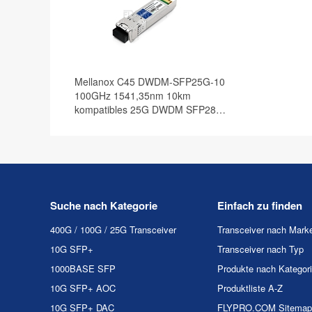
Mellanox C45 DWDM-SFP25G-10
100GHz 1541,35nm 10km
kompatibles 25G DWDM SFP28
Transceiver Modul, DOM
Suche nach Kategorie
Einfach zu finden
400G / 100G / 25G Transceiver
Transceiver nach Mark
10G SFP+
Transceiver nach Typ
1000BASE SFP
Produkte nach Kategor
10G SFP+ AOC
Produktliste A-Z
10G SFP+ DAC
FLYPRO.COM Sitemap