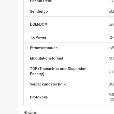
Schnittstelle
LC 
Sendertyp
EM
DDM/DOM
Unt
TX Power
-2
Stromverbrauch
2W
Modulationsformat
NR
TDP (Transmitter and Dispersion
3.
Penalty)
Verpackungstechnik
BO
MS
Protokolle
eC
Hinweis: