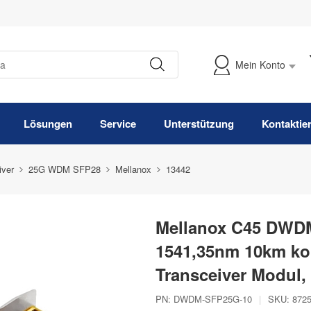
Mein Konto
Meine Bestellung verfolgen
Lösungen
Service
Unterstützung
Kontaktie
iver
25G WDM SFP28
Mellanox
13442
Mellanox C45 DWD
1541,35nm 10km k
Transceiver Modul
PN:
DWDM-SFP25G-10
|
SKU:
872