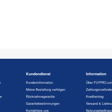
Kundendienst
Information
e
Kundeninformation
Über FLYPRO.co
Meine Bestellung verfolgen
Zahlungsmethode
ie
Rücknahmegarantie
Kreditantrag
Garantiebestimmungen
Versand & Liefer
Kontaktiere uns
Nutzungsbedingu