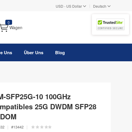
|
USD
-
US Dollar
Deutsch
0
Wagen
re Uns
Über Uns
Blog
M-SFP25G-10 100GHz
ompatibles 25G DWDM SFP28
, DOM
532
|
#
13442
|