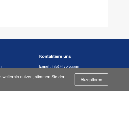
Kontaktiere uns
m
Email:
info@flypro.com
n
Melden Sie sich für unseren
e weiterhin nutzen, stimmen Sie der
Akzeptieren
Newsletter an
ung
ngen
uss für FLYPRO.com
timmungen