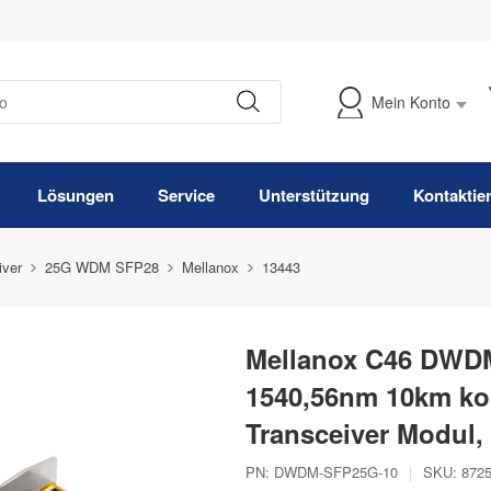
Mein Konto
Meine Bestellung verfolgen
Lösungen
Service
Unterstützung
Kontaktie
iver
25G WDM SFP28
Mellanox
13443
Mellanox C46 DWD
1540,56nm 10km k
Transceiver Modul
PN:
DWDM-SFP25G-10
|
SKU:
872