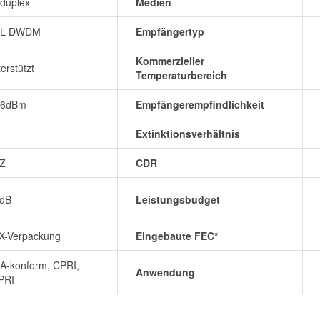
duplex
Medien
L DWDM
Empfängertyp
Kommerzieller
erstützt
Temperaturbereich
~6dBm
Empfängerempfindlichkeit
Extinktionsverhältnis
Z
CDR
5dB
Leistungsbudget
X-Verpackung
Eingebaute FEC*
A-konform, CPRI,
Anwendung
PRI