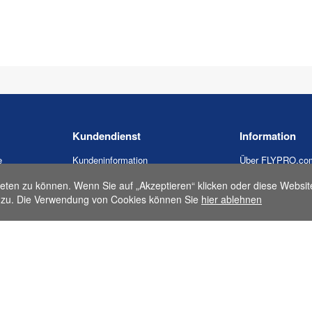
Kundendienst
Information
e
Kundeninformation
Über FLYPRO.co
Meine Bestellung verfolgen
Zahlungsmethode
eten zu können. Wenn Sie auf „Akzeptieren“ klicken oder diese Websit
ie
zu. Die Verwendung von Cookies können Sie
Rücknahmegarantie
hier ablehnen
Kreditantrag
Garantiebestimmungen
Versand & Liefer
Kontaktiere uns
Nutzungsbedingu
Haftungsausschl
Datenschutz-Bes