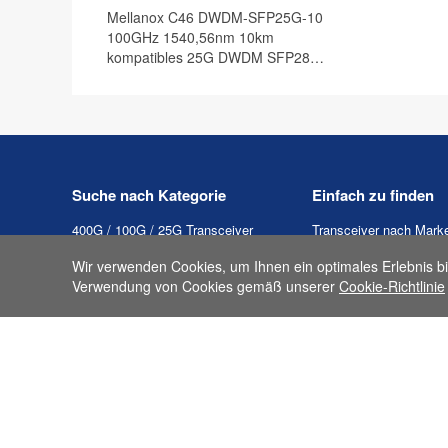
Mellanox C46 DWDM-SFP25G-10
100GHz 1540,56nm 10km
kompatibles 25G DWDM SFP28
Transceiver Modul, DOM
Suche nach Kategorie
Einfach zu finden
400G / 100G / 25G Transceiver
Transceiver nach Mark
10G SFP+
Transceiver nach Typ
Wir verwenden Cookies, um Ihnen ein optimales Erlebnis bi
1000BASE SFP
Verwendung von Cookies gemäß unserer
Produkte nach Kategor
Cookie-Richtlinie
10G SFP+ AOC
Produktliste A-Z
10G SFP+ DAC
FLYPRO.COM Sitemap
Passive Komponenten
Optische Transceiver
Tester & Werkzeuge
LWL-Kabel