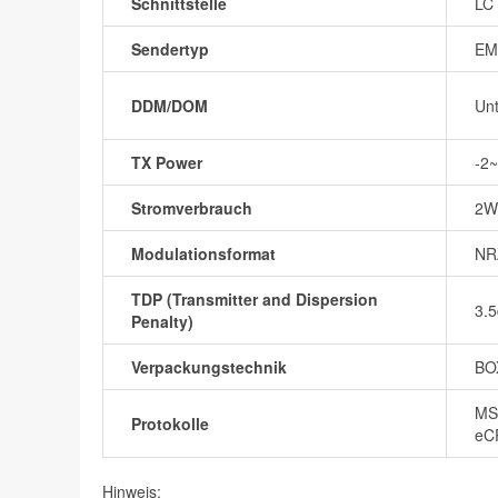
Schnittstelle
LC 
Sendertyp
EM
DDM/DOM
Unt
TX Power
-2
Stromverbrauch
2W
Modulationsformat
NR
TDP (Transmitter and Dispersion
3.
Penalty)
Verpackungstechnik
BO
MS
Protokolle
eC
Hinweis: