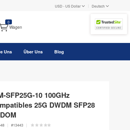
|
USD
-
US Dollar
Deutsch
0
Wagen
re Uns
Über Uns
Blog
M-SFP25G-10 100GHz
ompatibles 25G DWDM SFP28
, DOM
548
|
#
13443
|