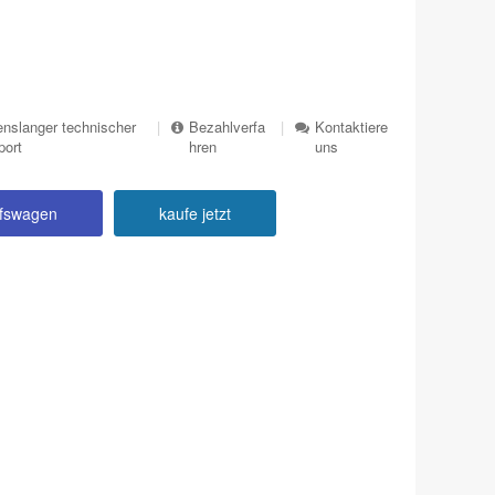
nslanger technischer
|
Bezahlverfa
|
Kontaktiere
port
hren
uns
ufswagen
kaufe jetzt