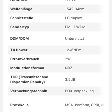
Wellenlänge
1542.94nm
Schnittstelle
LC duplex
Sendertyp
EML DWDM
DDM/DOM
Unterstützt
TX Power
-2~6dBm
Stromverbrauch
2W
Modulationsformat
NRZ
TDP (Transmitter and
3.5dB
Dispersion Penalty)
Verpackungstechnik
BOX-Verpackung
Protokolle
MSA-konform, CPRI, eCPRI