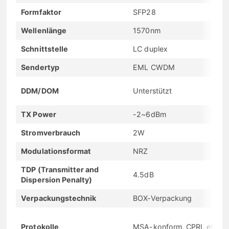
Formfaktor
SFP28
Wellenlänge
1570nm
Schnittstelle
LC duplex
Sendertyp
EML CWDM
DDM/DOM
Unterstützt
TX Power
-2~6dBm
Stromverbrauch
2W
Modulationsformat
NRZ
TDP (Transmitter and
4.5dB
Dispersion Penalty)
Verpackungstechnik
BOX-Verpackung
Protokolle
MSA-konform, CPRI, eCPRI