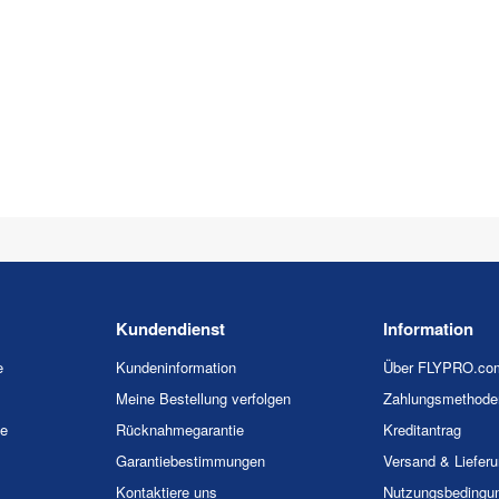
Kundendienst
Information
e
Kundeninformation
Über FLYPRO.co
Meine Bestellung verfolgen
Zahlungsmethode
ie
Rücknahmegarantie
Kreditantrag
Garantiebestimmungen
Versand & Liefer
Kontaktiere uns
Nutzungsbedingu