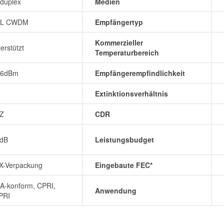
duplex
Medien
L CWDM
Empfängertyp
Kommerzieller
erstützt
Temperaturbereich
~6dBm
Empfängerempfindlichkeit
Extinktionsverhältnis
Z
CDR
5dB
Leistungsbudget
X-Verpackung
Eingebaute FEC*
A-konform, CPRI,
Anwendung
PRI