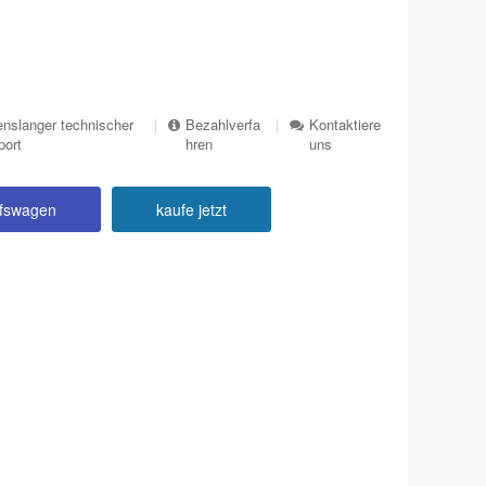
nslanger technischer
|
Bezahlverfa
|
Kontaktiere
port
hren
uns
ufswagen
kaufe jetzt