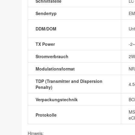
Schnittstelle
LC 
Sendertyp
EM
DDM/DOM
Unt
TX Power
-2
Stromverbrauch
2W
Modulationsformat
NR
TDP (Transmitter and Dispersion
4.
Penalty)
Verpackungstechnik
BO
MS
Protokolle
eC
Hinweis: