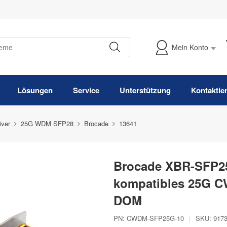
Mein Konto
Meine Bestellung verfolgen
Lösungen
Service
Unterstützung
Kontaktie
iver
25G WDM SFP28
Brocade
13641
Brocade XBR-SFP2
kompatibles 25G C
DOM
PN:
CWDM-SFP25G-10
|
SKU:
917