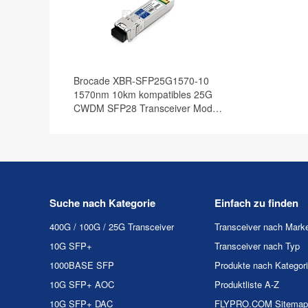
Brocade XBR-SFP25G1570-10
1570nm 10km kompatibles 25G
CWDM SFP28 Transceiver Modul,
DOM
Suche nach Kategorie
Einfach zu finden
400G / 100G / 25G Transceiver
Transceiver nach Mark
10G SFP+
Transceiver nach Typ
1000BASE SFP
Produkte nach Kategor
10G SFP+ AOC
Produktliste A-Z
10G SFP+ DAC
FLYPRO.COM Sitemap