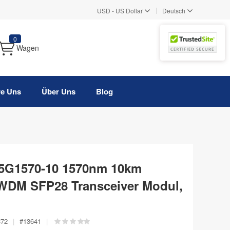
|
USD
-
US Dollar
Deutsch
0
Wagen
re Uns
Über Uns
Blog
5G1570-10 1570nm 10km
WDM SFP28 Transceiver Modul,
372
|
#
13641
|