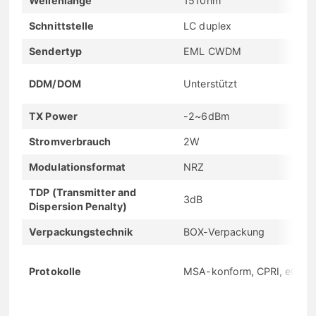
Wellenlänge
1510nm
Schnittstelle
LC duplex
Sendertyp
EML CWDM
DDM/DOM
Unterstützt
TX Power
-2~6dBm
Stromverbrauch
2W
Modulationsformat
NRZ
TDP (Transmitter and
3dB
Dispersion Penalty)
Verpackungstechnik
BOX-Verpackung
Protokolle
MSA-konform, CPRI, eCPRI