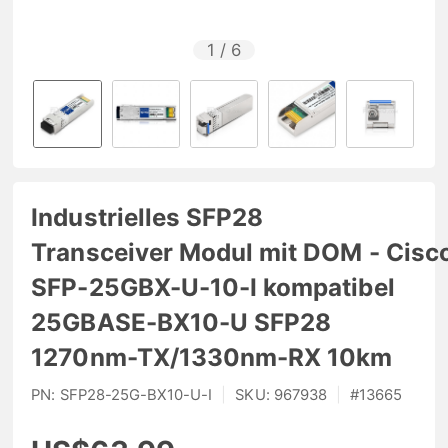
1
/
6
Industrielles SFP28
Transceiver Modul mit DOM - Cisc
SFP-25GBX-U-10-I kompatibel
25GBASE-BX10-U SFP28
1270nm-TX/1330nm-RX 10km
PN:
SFP28-25G-BX10-U-I
|
SKU:
967938
|
#
13665