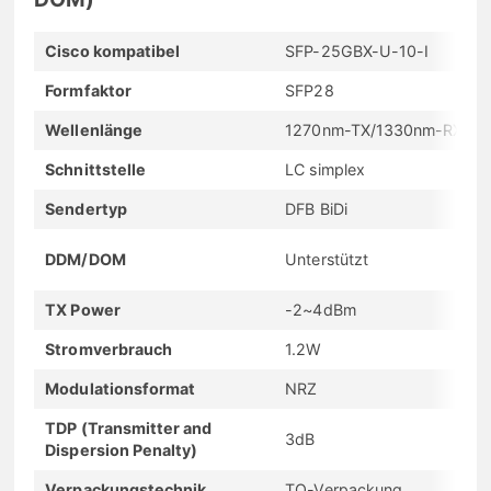
Cisco kompatibel
SFP-25GBX-U-10-I
Formfaktor
SFP28
Wellenlänge
1270nm-TX/1330nm-RX
Schnittstelle
LC simplex
Sendertyp
DFB BiDi
DDM/DOM
Unterstützt
TX Power
-2~4dBm
Stromverbrauch
1.2W
Modulationsformat
NRZ
TDP (Transmitter and
3dB
Dispersion Penalty)
Verpackungstechnik
TO-Verpackung