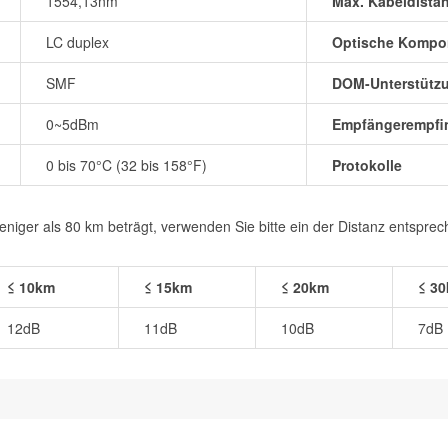
1554,13nm
Max. Kabeldista
LC duplex
Optische Kompo
SMF
DOM-Unterstütz
0~5dBm
Empfängerempfin
0 bis 70°C (32 bis 158°F)
Protokolle
iger als 80 km beträgt, verwenden Sie bitte ein der Distanz entspre
≤ 10km
≤ 15km
≤ 20km
≤ 3
12dB
11dB
10dB
7dB