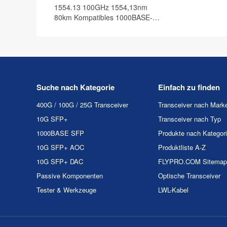
1554.13 100GHz 1554,13nm
80km Kompatibles 1000BASE-
DWDM SFP Transceiver Modul,
DOM
Suche nach Kategorie
Einfach zu finden
400G / 100G / 25G Transceiver
Transceiver nach Mark
10G SFP+
Transceiver nach Typ
1000BASE SFP
Produkte nach Kategor
10G SFP+ AOC
Produktliste A-Z
10G SFP+ DAC
FLYPRO.COM Sitemap
Passive Komponenten
Optische Transceiver
Tester & Werkzeuge
LWL-Kabel