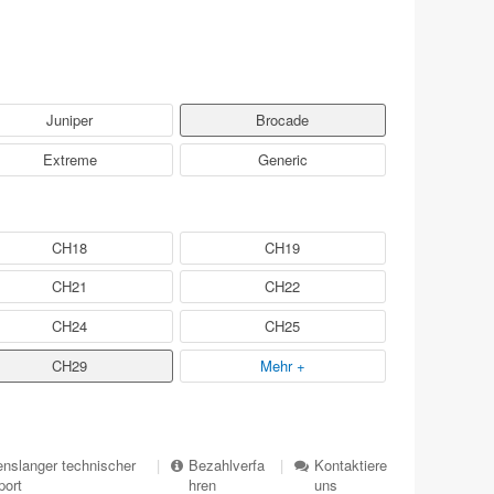
Juniper
Brocade
Extreme
Generic
CH18
CH19
CH21
CH22
CH24
CH25
CH29
Mehr +
nslanger technischer
|
Bezahlverfa
|
Kontaktiere
port
hren
uns