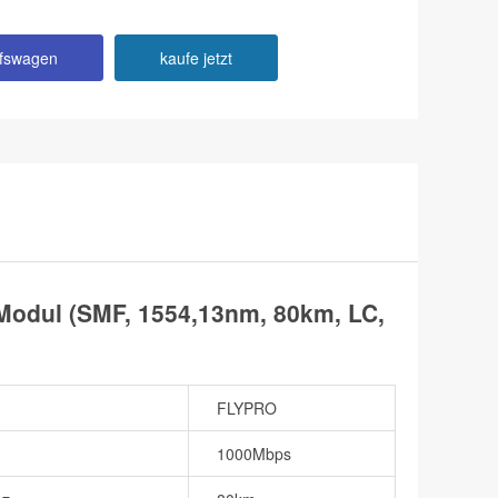
ufswagen
kaufe jetzt
odul (SMF, 1554,13nm, 80km, LC,
FLYPRO
1000Mbps