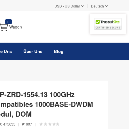
|
USD
-
US Dollar
Deutsch
0
Wagen
re Uns
Über Uns
Blog
P-ZRD-1554.13 100GHz
ompatibles 1000BASE-DWDM
odul, DOM
:
475635
|
#
1607
|