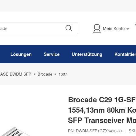
Mein Konto
Meine Bestellung verfolgen
Lösungen
Service
Unterstützung
Kontaktie
BASE DWDM SFP
Brocade
1607
Brocade C29 1G-SF
1554,13nm 80km K
SFP Transceiver M
PN:
DWDM-SFP1GZX5413-80
|
SKU