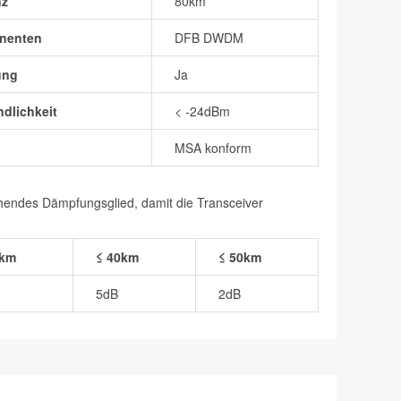
nz
80km
nenten
DFB DWDM
ung
Ja
dlichkeit
< -24dBm
MSA konform
chendes Dämpfungsglied, damit die Transceiver
0km
≤ 40km
≤ 50km
5dB
2dB