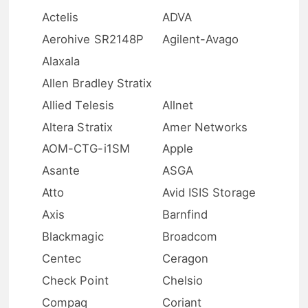
Actelis
ADVA
Aerohive SR2148P
Agilent-Avago
Alaxala
Allen Bradley Stratix
Allied Telesis
Allnet
Altera Stratix
Amer Networks
AOM-CTG-i1SM
Apple
Asante
ASGA
Atto
Avid ISIS Storage
Axis
Barnfind
Blackmagic
Broadcom
Centec
Ceragon
Check Point
Chelsio
Compaq
Coriant