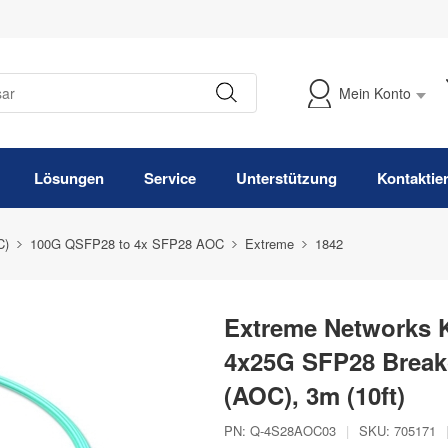
Mein Konto
Meine Bestellung verfolgen
Lösungen
Service
Unterstützung
Kontaktie
C)
100G QSFP28 to 4x SFP28 AOC
Extreme
1842
Extreme Networks 
4x25G SFP28 Breako
(AOC), 3m (10ft)
PN:
Q-4S28AOC03
|
SKU:
705171