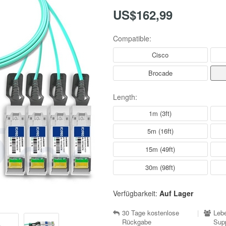
US$162,99
Compatible:
Cisco
Brocade
Length:
1m (3ft)
5m (16ft)
15m (49ft)
30m (98ft)
Verfügbarkeit:
Auf Lager
30 Tage kostenlose
|
Lebe
Rückgabe
Sup