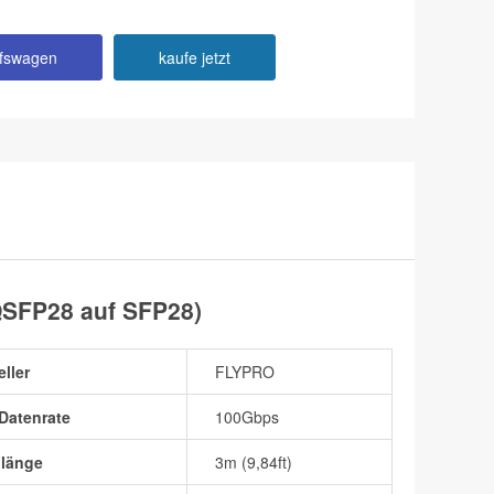
ufswagen
kaufe jetzt
QSFP28 auf SFP28)
eller
FLYPRO
Datenrate
100Gbps
llänge
3m (9,84ft)