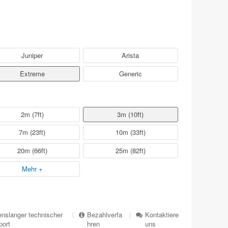
Juniper
Arista
Extreme
Generic
2m (7ft)
3m (10ft)
7m (23ft)
10m (33ft)
20m (66ft)
25m (82ft)
Mehr +
nslanger technischer
|
Bezahlverfa
|
Kontaktiere
port
hren
uns