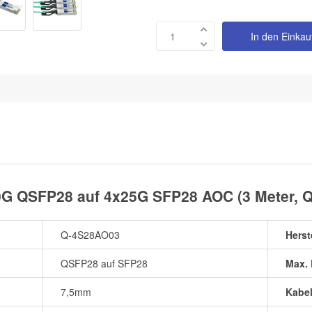
In den Einka
0G QSFP28 auf 4x25G SFP28 AOC (3 Meter, 
Q-4S28AO03
Herst
QSFP28 auf SFP28
Max. 
7,5mm
Kabe