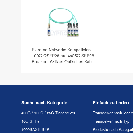
Extreme Networks Kompatibles
100G QSFP28 auf 4x25G SFP28
Breakout Aktives Optisches Kabel
(AOC), 3m (10ft)
Suche nach Kategorie
Einfach zu finden
400G / 100G / 25G Transceiver
Transceiver nach Mark
10G SFP+
Transceiver nach Typ
1000BASE SFP
Produkte nach Kategor