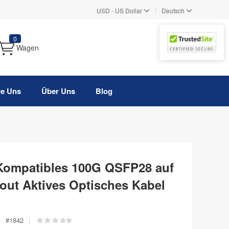
|
USD
-
US Dollar
Deutsch
0
Wagen
re Uns
Über Uns
Blog
Kompatibles 100G QSFP28 auf
ut Aktives Optisches Kabel
|
#
1842
|