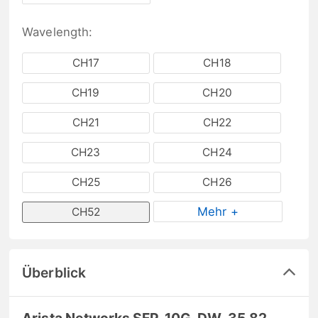
Wavelength:
CH17
CH18
CH19
CH20
CH21
CH22
CH23
CH24
CH25
CH26
Mehr +
CH52
Überblick
Arista Networks SFP-10G-DW-35.82