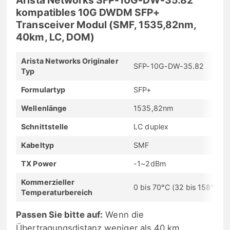
kompatibles 10G DWDM SFP+
Transceiver Modul (SMF, 1535,82nm,
40km, LC, DOM)
Arista Networks Originaler
SFP-10G-DW-35.82
Typ
Formulartyp
SFP+
Wellenlänge
1535,82nm
Schnittstelle
LC duplex
Kabeltyp
SMF
TX Power
-1~2dBm
Kommerzieller
0 bis 70°C (32 bis 158°F)
Temperaturbereich
Passen Sie bitte auf:
Wenn die
Übertragungsdistanz weniger als 40 km