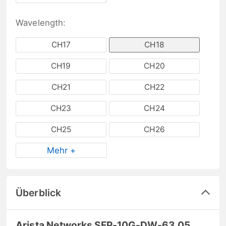
Wavelength:
CH17
CH18
CH19
CH20
CH21
CH22
CH23
CH24
CH25
CH26
Mehr +
Überblick
Arista Networks SFP-10G-DW-63.05