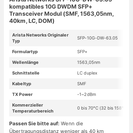
kompatibles 10G DWDM SFP+
Transceiver Modul (SMF, 1563,05nm,
40km, LC, DOM)
Arista Networks Originaler
SFP-10G-DW-63.05
Typ
Formulartyp
SFP+
Wellenlänge
1563,05nm
Schnittstelle
LC duplex
Kabeltyp
SMF
TX Power
-1~2dBm
Kommerzieller
0 bis 70°C (32 bis 158°F)
Temperaturbereich
Passen Sie bitte auf:
Wenn die
Übertragungsdistanz weniger als 40 km