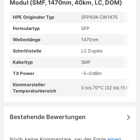
Modul (SMF, 1470nm, 40km, LC, DOM)
HPE Originaler Typ
SFP40K-CW1470
Formulartyp
SFP
Wellenlänge
1470nm
Schnittstelle
LC Duplex
Kabeltyp
SMF
TX Power
-5~0dBm
Kommerzieller
0 bis 70°C (32 bis 158°F)
Temperaturbereich
Bestehende Bewertungen
Noch keine Kommentare, sei der Erste
einen