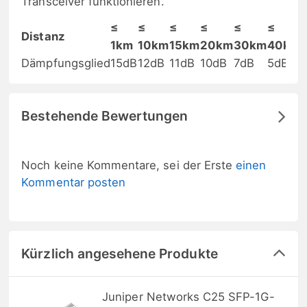
Transceiver funktionieren.
≤
≤
≤
≤
≤
≤
Distanz
1km
10km
15km
20km
30km
40km
Dämpfungsglied
15dB
12dB
11dB
10dB
7dB
5dB
Bestehende Bewertungen
Noch keine Kommentare, sei der Erste
einen
Kommentar posten
Kürzlich angesehene Produkte
Juniper Networks C25 SFP-1G-