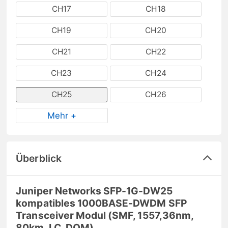
CH17
CH18
CH19
CH20
CH21
CH22
CH23
CH24
CH25
CH26
Mehr +
Überblick
Juniper Networks SFP-1G-DW25
kompatibles 1000BASE-DWDM SFP
Transceiver Modul (SMF, 1557,36nm,
80km, LC, DOM)