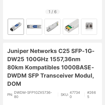
1
/
6
Juniper Networks C25 SFP-1G-
DW25 100GHz 1557,36nm
80km Kompatibles 1000BASE-
DWDM SFP Transceiver Modul,
DOM
DWDM-SFP1GZX5736-
47734
#
266
PN:
|
SKU:
|
80
0
5