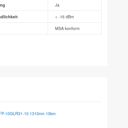
ung
Ja
dlichkeit
< -16 dBm
MSA konform
FP-10GLR31-10 1310nm 10km