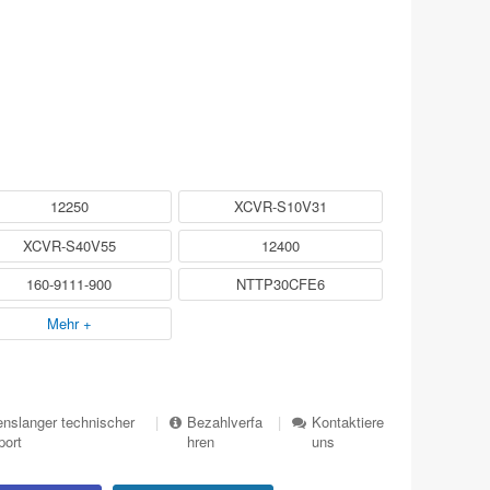
12250
XCVR-S10V31
XCVR-S40V55
12400
160-9111-900
NTTP30CFE6
Mehr +
nslanger technischer
|
Bezahlverfa
|
Kontaktiere
port
hren
uns