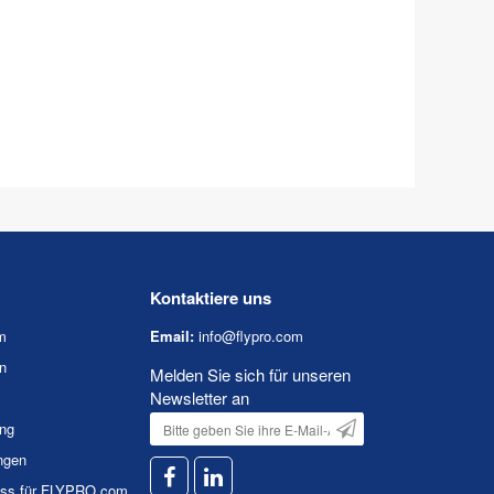
Kontaktiere uns
m
Email:
info@flypro.com
n
Melden Sie sich für unseren
Newsletter an
ung
ngen
uss für FLYPRO.com