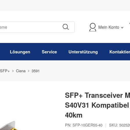
Mein Konto
Meine Bestellung verfolgen
Lösungen
Service
Unterstützung
Kontaktie
 SFP+
Ciena
3591
SFP+ Transceiver 
S40V31 Kompatibe
40km
PN:
SFP-10GER55-40
|
SKU:
50252