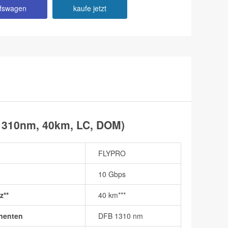
ufswagen
kaufe jetzt
1310nm, 40km, LC, DOM)
FLYPRO
10 Gbps
z**
40 km***
nenten
DFB 1310 nm