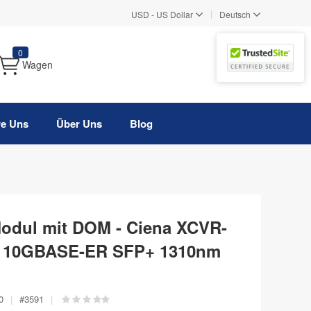
|
USD
-
US Dollar
Deutsch
0
Wagen
re Uns
Über Uns
Blog
Modul mit DOM - Ciena XCVR-
l 10GBASE-ER SFP+ 1310nm
0
|
#
3591
|