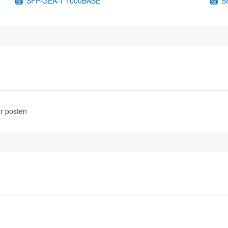
SFP-GEA-T 1000BASE
S
r posten