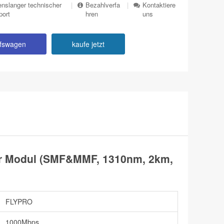
nslanger technischer
|
Bezahlverfa
|
Kontaktiere
port
hren
uns
ufswagen
kaufe jetzt
er Modul (SMF&MMF, 1310nm, 2km,
FLYPRO
1000Mbps