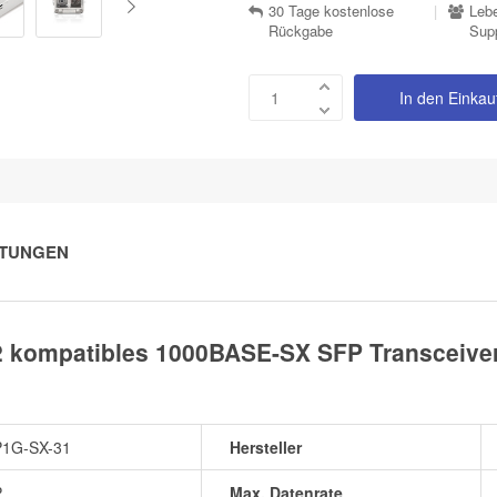
30 Tage kostenlose
|
Lebe
Rückgabe
Sup
In den Einka
TUNGEN
2 kompatibles 1000BASE-SX SFP Transceiv
1G-SX-31
Hersteller
P
Max. Datenrate