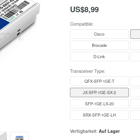
US$8,99
Compatible:
Cisco
Brocade
D-Link
Transceiver Type:
QFX-SFP-1GE-T
JX-SFP-1GE-SX-2
SFP-1GE-LX-20
SRX-SFP-1GE-LH
Verfügbarkeit:
Auf Lager