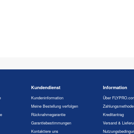
Kundendienst
Information
e
Kundeninformation
Über FLYPRO.co
Meine Bestellung verfolgen
Zahlungsmethode
ie
Rücknahmegarantie
Kreditantrag
Garantiebestimmungen
Versand & Liefer
Kontaktiere uns
Nutzungsbedingu