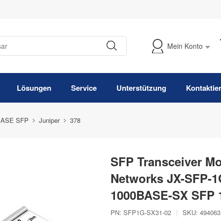
Mein Konto
Meine Bestellung verfolgen
Lösungen
Service
Unterstützung
Kontaktie
BASE SFP
Juniper
378
SFP Transceiver Mo
Networks JX-SFP-1
1000BASE-SX SFP 
PN:
SFP1G-SX31-02
|
SKU:
494063