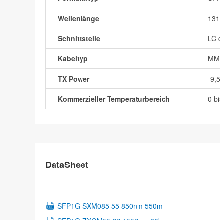
Wellenlänge
13
Schnittstelle
LC 
Kabeltyp
MM
TX Power
-9,
Kommerzieller Temperaturbereich
0 b
DataSheet
SFP1G-SXM085-55 850nm 550m