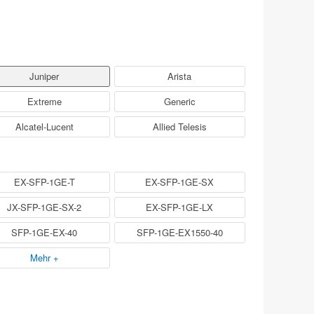
Juniper
Arista
Extreme
Generic
Alcatel-Lucent
Allied Telesis
EX-SFP-1GE-T
EX-SFP-1GE-SX
JX-SFP-1GE-SX-2
EX-SFP-1GE-LX
SFP-1GE-EX-40
SFP-1GE-EX1550-40
Mehr +