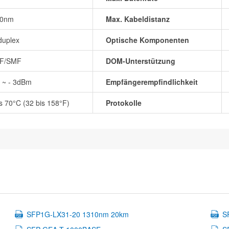
10nm
Max. Kabeldistanz
duplex
Optische Komponenten
F/SMF
DOM-Unterstützung
5 ~ - 3dBm
Empfängerempfindlichkeit
is 70°C (32 bis 158°F)
Protokolle
SFP1G-LX31-20 1310nm 20km
S