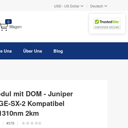
|
USD
-
US Dollar
Deutsch
0
Wagen
re Uns
Über Uns
Blog
dul mit DOM - Juniper
GE-SX-2 Kompatibel
1310nm 2km
|
#
378
|