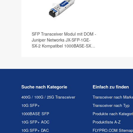
SFP Transceiver Modul mit DOM -
Juniper Networks JX-SFP-1GE-
SX-2 Kompatibel 1000BASE-SX
SFP 1310nm 2km
Suche nach Kategorie
Einfach zu finden
400G / 100G / 25G Transceiver
Transceiver nach Mark
10G SFP+
Transceiver nach Typ
1000BASE SFP
Produkte nach Kategor
10G SFP+ AOC
Produktliste A-Z
10G SFP+ DAC
FLYPRO.COM Sitemap