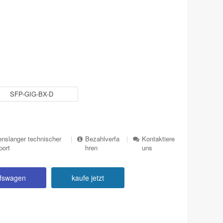
SFP-GIG-BX-D
nslanger technischer
|
Bezahlverfa
|
Kontaktiere
port
hren
uns
ufswagen
kaufe jetzt