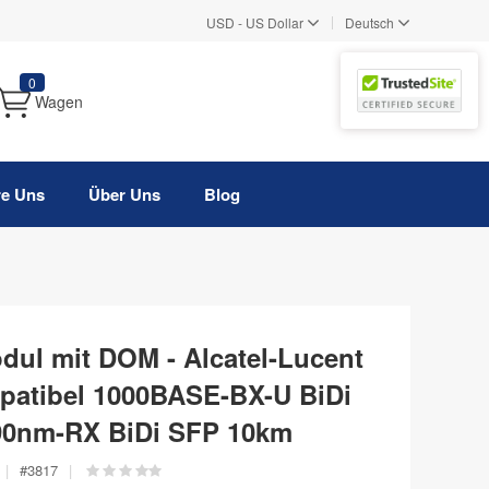
|
USD
-
US Dollar
Deutsch
0
Wagen
re Uns
Über Uns
Blog
dul mit DOM - Alcatel-Lucent
atibel 1000BASE-BX-U BiDi
90nm-RX BiDi SFP 10km
|
#
3817
|