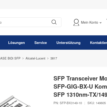
Mein Konto
Meine Bestellung verfolgen
Lösungen
Service
Unterstützung
Kontaktie
ASE BiDi SFP
Alcatel-Lucent
3817
SFP Transceiver Mo
SFP-GIG-BX-U Komp
SFP 1310nm-TX/14
PN:
SFP-BX3149-10
|
SKU:
149605