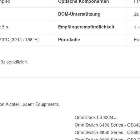
mplex
Optische Komponenten
FP
DOM-Unterstützung
Ja
3dBm
Empfängerempfindlichkeit
< 
 70°C (32 bis 158°F)
Protokolle
Fa
 spezifiziert.
von Alcatel-Lucent-Equipments.
Omnistack LS 6224U
OmniSwitch 6400 Series - OS64
OmniSwitch 6850 Series - OS68
OmniSwitch 9000 Series - OS9-