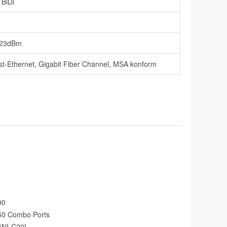
 BiDi
-23dBm
st-Ethernet, Gigabit Fiber Channel, MSA konform
00
50 Combo Ports
GNI-C20L