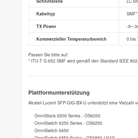
Schnittstelle
LC si
Kabeltyp
SMF*
TX Power
-9~-
Kommerzieller Temperaturbereich
0 bis
Passen Sie bitte auf:
* ITU-T G.652 SMF wird gemäß den Standard IEEE 802.3z
Plattformunterstützung
Alcatel-Lucent SFP-GIG-BX-U unterstützt eine Vielzahl 
OmniStack 6200 Series - OS6200
OmniSwitch 6250 Series - OS6250
OmniSwitch 6450
OmniSwitch 6850 Series - OS6850-U24X