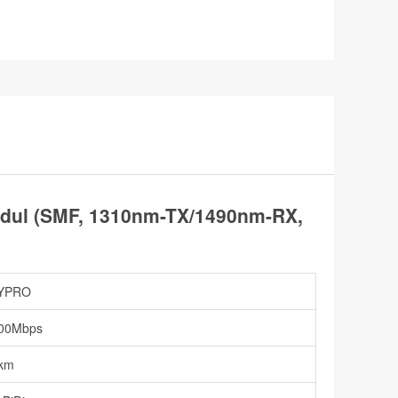
odul (SMF, 1310nm-TX/1490nm-RX,
YPRO
00Mbps
km