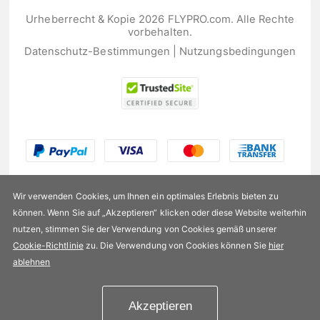
Urheberrecht & Kopie 2026 FLYPRO.com. Alle Rechte
vorbehalten.
Datenschutz-Bestimmungen
|
Nutzungsbedingungen
Wir verwenden Cookies, um Ihnen ein optimales Erlebnis bieten zu
können. Wenn Sie auf „Akzeptieren“ klicken oder diese Website weiterhin
nutzen, stimmen Sie der Verwendung von Cookies gemäß unserer
US$51,99
Cookie-Richtlinie
zu. Die Verwendung von Cookies können Sie
hier
ablehnen
Verfügbarkeit:
Auf Lager
Akzeptieren
In den Einkaufswagen